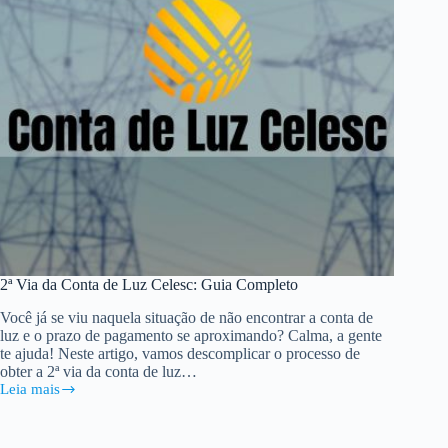
2ª Via da Conta de Luz Celesc: Guia Completo
Você já se viu naquela situação de não encontrar a conta de
luz e o prazo de pagamento se aproximando? Calma, a gente
te ajuda! Neste artigo, vamos descomplicar o processo de
obter a 2ª via da conta de luz…
Leia mais
2ª
Via
da
Conta