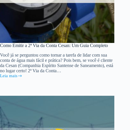
Como Emitir a 2ª Via da Conta Cesan: Um Guia Completo
Você já se perguntou como tornar a tarefa de lidar com sua
conta de água mais fácil e prática? Pois bem, se você é cliente
da Cesan (Companhia Espírito Santense de Saneamento), está
no lugar certo! 2ª Via da Conta…
Leia mais
Como
Emitir
a
2ª
Via
da
Conta
Cesan:
Um
Guia
Completo