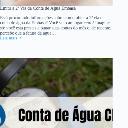
Emitir a 2ª Via da Conta de Água Embasa
Está procurando informações sobre como obter a 2ª via da
conta de água da Embasa? Você veio ao lugar certo! Imagine
só: você está prestes a pagar suas contas do mês e, de repente,
percebe que a fatura da água…
Leia mais
Emitir
a
2ª
Via
da
Conta
de
Água
Embasa