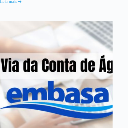
Leia mais
Vivo
Telefone:
Como
Obter
a
2ª
Via
da
Fatura
de
Forma
Fácil