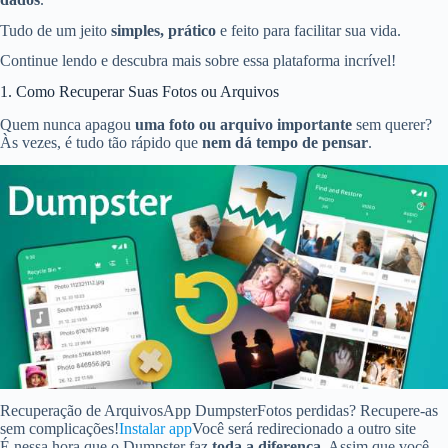
Tudo de um jeito
simples, prático
e feito para facilitar sua vida.
Continue lendo e descubra mais sobre essa plataforma incrível!
1. Como Recuperar Suas Fotos ou Arquivos
Quem nunca apagou
uma foto ou arquivo importante
sem querer?
Às vezes, é tudo tão rápido que
nem dá tempo de pensar
.
Recuperação de Arquivos
App Dumpster
Fotos perdidas? Recupere-as
sem complicações!
Instalar app
Você será redirecionado a outro site
É nessa hora que o Dumpster faz
toda a diferença
. Assim que você